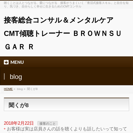
聴くことは人とつながる、愛につながる 接客がうまくいく「青沼式接客スキル」と自分を知
り、気づき、自分らしく幸せに生きるためのCMTコンサル
接客総合コンサル＆メンタルケア
CMT傾聴トレーナー ＢＲＯＷＮＳＵ
ＧＡＲ Ｒ
MENU
blog
HOME
»
blog »
聞くが8
聞くが8
2018年2月22日
接客のこと
お客様は実は店員さんの話を聴くよりも話したいって知って