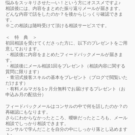
悩みをスッキリさせた―い！という方にオススメですよ♪
相談後には、内容をまとめた振り返りメールが届きます。
どんな内容で話をしたのか？を後からじっくり確認できま
す。
※この相談は随時受けて頂ける相談サービスです。
＜ 特 典 ＞
初回相談を受けてくださった方に、以下のプレゼントをご用
意しております。
・相談後に内容をまとめたフィードバックメールが届きま
す。
・相談後にメール相談1回をプレゼント（相談内容に関する
質問に限ります）
・青沼式接客スキルの基本をプレゼント（ブログで閲覧いた
だけます）
・有料メルマガを1ヶ月分無料でお届けするプレゼント（お
申込み月の配信分）
フィードバックメールはコンサルの中で何を話したのか？の
再確認にもなります。
さらにわからなかったところ、曖昧だったところも、メール
相談でしっかり相談できます。
コンサルで学んだことを自分の中にしっかり落とし込めます
よ♪