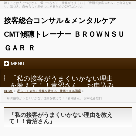
聴くことは人とつながる、愛につながる 接客がうまくいく「青沼式接客スキル」と自分を知
り、気づき、自分らしく幸せに生きるためのCMTコンサル
接客総合コンサル＆メンタルケア
CMT傾聴トレーナー ＢＲＯＷＮＳＵ
ＧＡＲ Ｒ
MENU
「私の接客がうまくいかない理由
を教えて！！青沼さん」 お申込み
窓口
HOME
»
私らしく売れる接客を叶える 接客スキル講座
»
「私の接客がうまくいかない理由を教えて！！青沼さん」 お申込み窓口
「私の接客がうまくいかない理由を教え
て！！青沼さん」