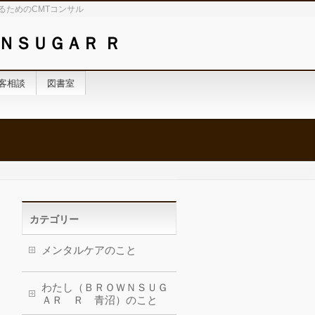
るためのCMTコンサル
ＮＳＵＧＡＲ Ｒ
客相談
図書室
カテゴリー
メンタルケアのこと
わたし（ＢＲＯＷＮＳＵＧ
ＡＲ Ｒ 青沼）のこと