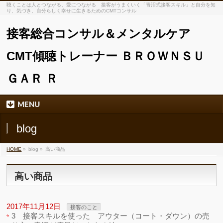
聴くことは人とつながる、愛につながる 接客がうまくいく「青沼式接客スキル」と自分を知
り、気づき、自分らしく幸せに生きるためのCMTコンサル
接客総合コンサル＆メンタルケア
CMT傾聴トレーナー ＢＲＯＷＮＳＵ
ＧＡＲ Ｒ
MENU
blog
HOME
»
blog »
高い商品
高い商品
2017年11月12日
接客のこと
3 接客スキルを使った アウター（コート・ダウン）の売