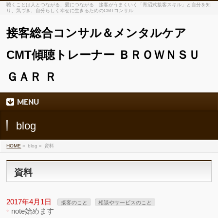
聴くことは人とつながる、愛につながる 接客がうまくいく「青沼式接客スキル」と自分を知
り、気づき、自分らしく幸せに生きるためのCMTコンサル
接客総合コンサル＆メンタルケア
CMT傾聴トレーナー ＢＲＯＷＮＳＵ
ＧＡＲ Ｒ
MENU
blog
HOME
»
blog »
資料
資料
2017年4月1日
接客のこと
相談やサービスのこと
note始めます