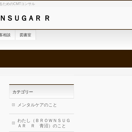
るためのCMTコンサル
ＮＳＵＧＡＲ Ｒ
客相談
図書室
カテゴリー
メンタルケアのこと
わたし（ＢＲＯＷＮＳＵＧ
ＡＲ Ｒ 青沼）のこと