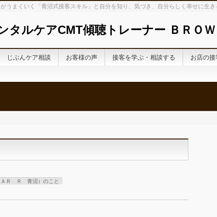
がうまくいく「青沼式接客スキル」と自分を知り、気づき、自分らしく幸せに生き
ンタルケアCMT傾聴トレーナー ＢＲＯＷ
じぶんケア相談
お客様の声
接客を学ぶ・相談する
お店の接
ＧＡＲ Ｒ 青沼）のこと