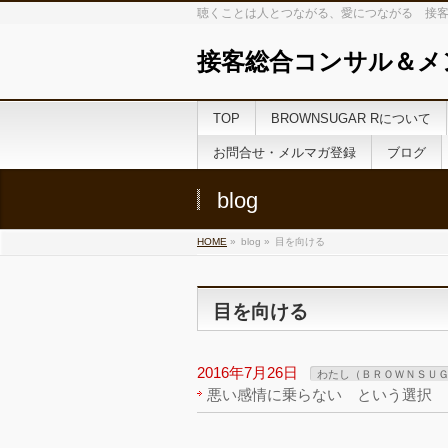
聴くことは人とつながる、愛につながる 接客
接客総合コンサル＆メ
TOP
BROWNSUGAR Rについて
お問合せ・メルマガ登録
ブログ
blog
HOME
»
blog »
目を向ける
目を向ける
2016年7月26日
わたし（ＢＲＯＷＮＳＵ
悪い感情に乗らない という選択