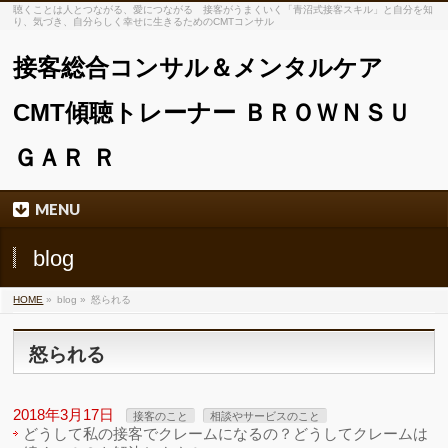
聴くことは人とつながる、愛につながる 接客がうまくいく「青沼式接客スキル」と自分を知
り、気づき、自分らしく幸せに生きるためのCMTコンサル
接客総合コンサル＆メンタルケア
CMT傾聴トレーナー ＢＲＯＷＮＳＵ
ＧＡＲ Ｒ
MENU
blog
HOME
»
blog »
怒られる
怒られる
2018年3月17日
接客のこと
相談やサービスのこと
どうして私の接客でクレームになるの？どうしてクレームは