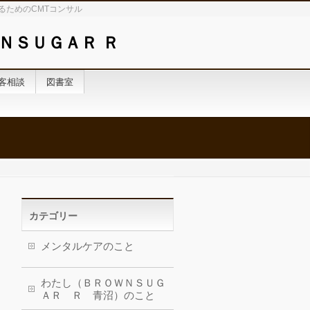
るためのCMTコンサル
ＮＳＵＧＡＲ Ｒ
客相談
図書室
カテゴリー
メンタルケアのこと
わたし（ＢＲＯＷＮＳＵＧ
ＡＲ Ｒ 青沼）のこと