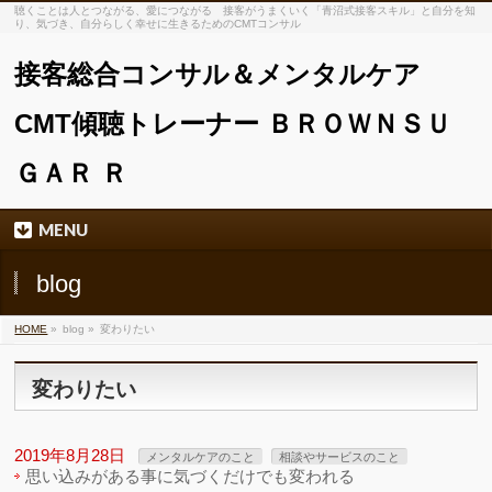
聴くことは人とつながる、愛につながる 接客がうまくいく「青沼式接客スキル」と自分を知
り、気づき、自分らしく幸せに生きるためのCMTコンサル
接客総合コンサル＆メンタルケア
CMT傾聴トレーナー ＢＲＯＷＮＳＵ
ＧＡＲ Ｒ
MENU
blog
HOME
»
blog »
変わりたい
変わりたい
2019年8月28日
メンタルケアのこと
相談やサービスのこと
思い込みがある事に気づくだけでも変われる