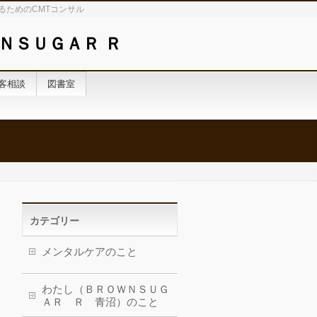
るためのCMTコンサル
ＮＳＵＧＡＲ Ｒ
客相談
図書室
カテゴリー
メンタルケアのこと
わたし（ＢＲＯＷＮＳＵＧ
ＡＲ Ｒ 青沼）のこと