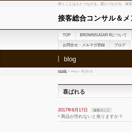
聴くことは人とつながる、愛につながる 接客
接客総合コンサル＆メ
TOP
BROWNSUGAR Rについて
お問合せ・メルマガ登録
ブログ
blog
HOME
»
blog »
喜ばれる
喜ばれる
2017年8月17日
接客のこと
商品が売れないと焦りますか？