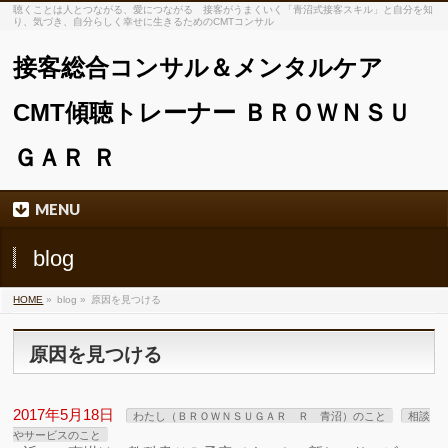
聴くことは人とつながる、愛につながる 接客がうまくいく「青沼式接客スキル」と自分を知
り、気づき、自分らしく幸せに生きるためのCMTコンサル
接客総合コンサル＆メンタルケア
CMT傾聴トレーナー ＢＲＯＷＮＳＵ
ＧＡＲ Ｒ
MENU
blog
HOME
»
blog »
原因を見つける
原因を見つける
2017年5月18日
わたし（ＢＲＯＷＮＳＵＧＡＲ Ｒ 青沼）のこと
相談
やサービスのこと