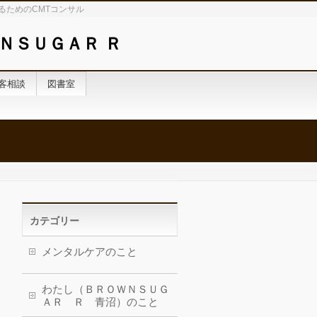
るためのCMTコンサル
ＮＳＵＧＡＲ Ｒ
客相談
図書室
カテゴリー
メンタルケアのこと
わたし（ＢＲＯＷＮＳＵＧ
ＡＲ Ｒ 青沼）のこと