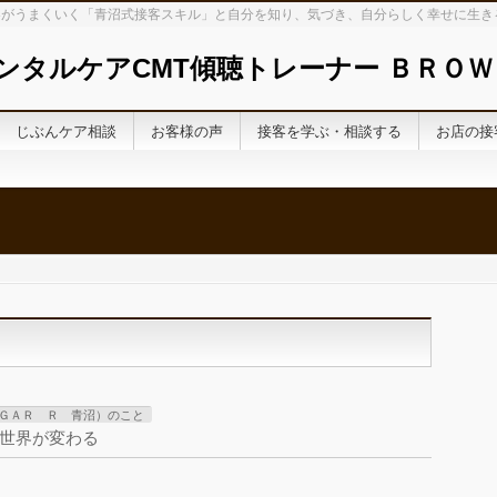
がうまくいく「青沼式接客スキル」と自分を知り、気づき、自分らしく幸せに生き
ンタルケアCMT傾聴トレーナー ＢＲＯＷ
じぶんケア相談
お客様の声
接客を学ぶ・相談する
お店の接
ＧＡＲ Ｒ 青沼）のこと
世界が変わる