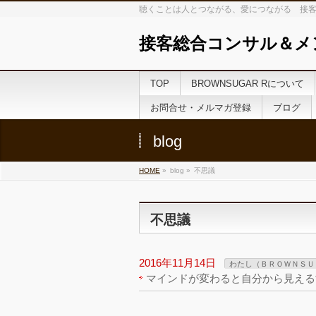
聴くことは人とつながる、愛につながる 接客
接客総合コンサル＆メ
TOP
BROWNSUGAR Rについて
お問合せ・メルマガ登録
ブログ
blog
HOME
»
blog »
不思議
不思議
2016年11月14日
わたし（ＢＲＯＷＮＳＵ
マインドが変わると自分から見える