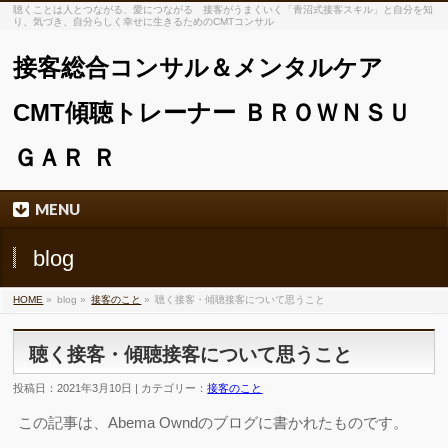
聴くことは人とつながる、愛につながる 接客がうまくいく「青沼式接客スキル」と自分を知
り、気づき、自分らしく幸せに生きるためのCMTコンサル
接客総合コンサル＆メンタルケア
CMT傾聴トレーナー ＢＲＯＷＮＳＵ
ＧＡＲ Ｒ
MENU
blog
HOME
»
blog »
接客のこと
»
聴く接客・傾聴接客について思うこと
聴く接客・傾聴接客について思うこと
投稿日：2021年3月10日 | カテゴリー：
接客のこと
この記事は、Abema Owndのブログに書かれたものです。