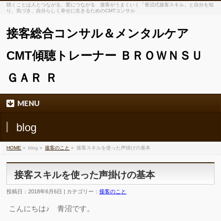
聴くことは人とつながる、愛につながる 接客がうまくいく「青沼式接客スキル」と自分を知
り、気づき、自分らしく幸せに生きるためのCMTコンサル
接客総合コンサル＆メンタルケア
CMT傾聴トレーナー ＢＲＯＷＮＳＵ
ＧＡＲ Ｒ
MENU
blog
HOME
»
blog »
接客のこと
»
接客スキルを使った声掛けの基本
接客スキルを使った声掛けの基本
投稿日：2018年6月6日 | カテゴリー：
接客のこと
こんにちは♪ 青沼です。