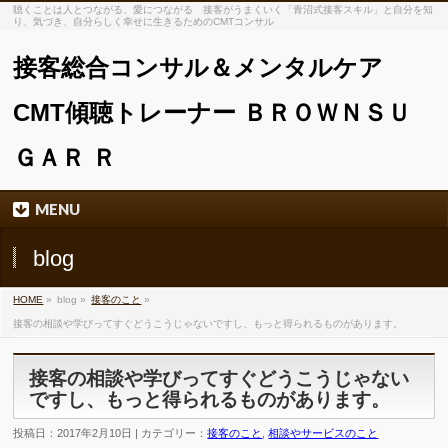
聴くことは人とつながる、愛につながる 接客がうまくいく「青沼式接客スキル」と自分を知
り、気づき、自分らしく幸せに生きるためのCMTコンサル
接客総合コンサル＆メンタルケア
CMT傾聴トレーナー ＢＲＯＷＮＳＵ
ＧＡＲ Ｒ
MENU
blog
HOME
»
blog »
接客のこと
»
接客の相談や学びってすぐどうこうじゃないですし、もっと得られるものがあります。
接客の相談や学びってすぐどうこうじゃない
ですし、もっと得られるものがあります。
投稿日：2017年2月10日 | カテゴリー：
接客のこと
,
相談やサービスのこと