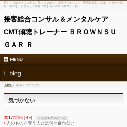
聴くことは人とつながる、愛につながる 接客がうまくいく「青沼式接客スキル」と自分を知
り、気づき、自分らしく幸せに生きるためのCMTコンサル
接客総合コンサル＆メンタルケア
CMT傾聴トレーナー ＢＲＯＷＮＳＵ
ＧＡＲ Ｒ
MENU
blog
HOME
»
blog »
気づかない
気づかない
2017年10月4日
メンタルケアのこと
人のものを奪う人とは付き合わない