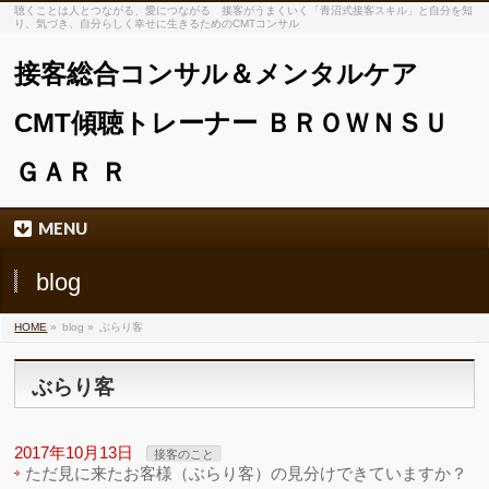
聴くことは人とつながる、愛につながる 接客がうまくいく「青沼式接客スキル」と自分を知
り、気づき、自分らしく幸せに生きるためのCMTコンサル
接客総合コンサル＆メンタルケア
CMT傾聴トレーナー ＢＲＯＷＮＳＵ
ＧＡＲ Ｒ
MENU
blog
HOME
»
blog »
ぶらり客
ぶらり客
2017年10月13日
接客のこと
ただ見に来たお客様（ぶらり客）の見分けできていますか？