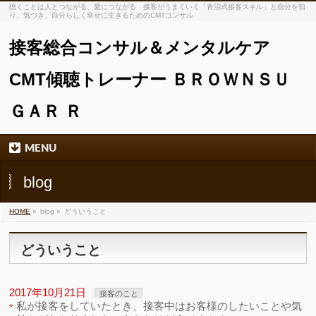
聴くことは人とつながる、愛につながる 接客がうまくいく「青沼式接客スキル」と自分を知
り、気づき、自分らしく幸せに生きるためのCMTコンサル
接客総合コンサル＆メンタルケア
CMT傾聴トレーナー ＢＲＯＷＮＳＵ
ＧＡＲ Ｒ
MENU
blog
HOME
»
blog »
どういうこと
どういうこと
2017年10月21日
接客のこと
私が接客をしていたとき、接客中はお客様のしたいことや気